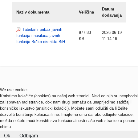
Datum
Naziv dokumenta
Veličina
dodavanja
Tabelarni prikaz javnih
977.83
2026-06-19
funkcija i nosilaca javnih
KB
11:14:16
funkcija Brčko distrikta BiH
We use cookies
Koristimo kolačiće (cookies) na našoj web stranici. Neki od njih su neophodni
za ispravan rad stranice, dok nam drugi pomažu da unaprijedimo sadržaj i
korisničko iskustvo (analitički kolačići). Možete sami odlučiti da li želite
dozvoliti korištenje kolačića ili ne. Imajte na umu da, ako odbijete kolačiće,
možda nećete moći koristiti sve funkcionalnosti naše web stranice u punom
obimu.
Ok
Odbijam