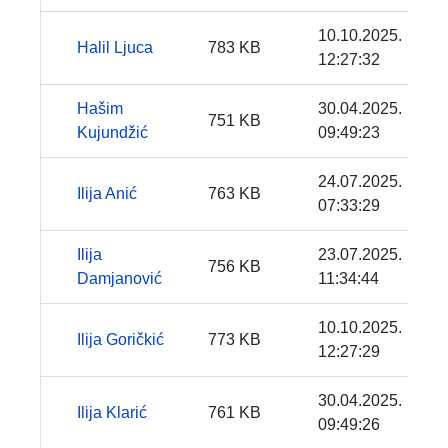
10.10.2025.
Halil Ljuca
783 KB
12:27:32
Hašim
30.04.2025.
751 KB
Kujundžić
09:49:23
24.07.2025.
Ilija Anić
763 KB
07:33:29
Ilija
23.07.2025.
756 KB
Damjanović
11:34:44
10.10.2025.
Ilija Goričkić
773 KB
12:27:29
30.04.2025.
Ilija Klarić
761 KB
09:49:26