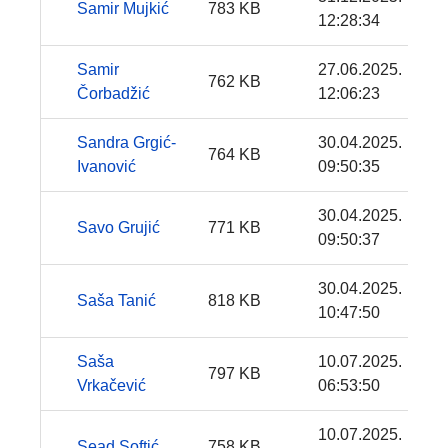
Samir Mujkić
783 KB
12:28:34
Samir
27.06.2025.
762 KB
Čorbadžić
12:06:23
Sandra Grgić-
30.04.2025.
764 KB
Ivanović
09:50:35
30.04.2025.
Savo Grujić
771 KB
09:50:37
30.04.2025.
Saša Tanić
818 KB
10:47:50
Saša
10.07.2025.
797 KB
Vrkačević
06:53:50
10.07.2025.
Sead Softić
758 KB