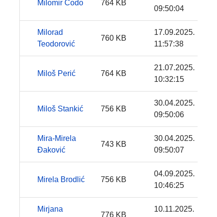
Milomir Čodo
764 KB
09:50:04
Milorad
17.09.2025.
760 KB
Teodorović
11:57:38
21.07.2025.
Miloš Perić
764 KB
10:32:15
30.04.2025.
Miloš Stankić
756 KB
09:50:06
Mira-Mirela
30.04.2025.
743 KB
Đaković
09:50:07
04.09.2025.
Mirela Brodlić
756 KB
10:46:25
Mirjana
10.11.2025.
776 KB