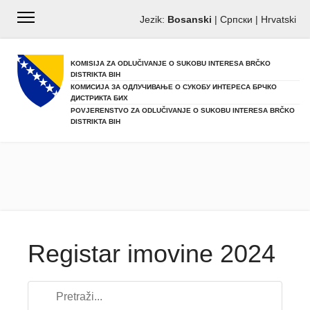
Jezik:
Bosanski
|
Српски
|
Hrvatski
KOMISIJA ZA ODLUČIVANJE O SUKOBU INTERESA BRČKO
DISTRIKTA BIH
КОМИСИЈА ЗА ОДЛУЧИВАЊЕ О СУКОБУ ИНТЕРЕСА БРЧКО
ДИСТРИКТА БИХ
POVJERENSTVO ZA ODLUČIVANJE O SUKOBU INTERESA BRČKO
DISTRIKTA BIH
Registar imovine 2024