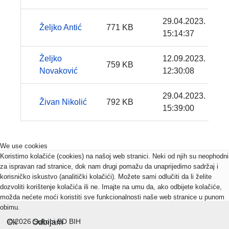
29.04.2023.
Željko Antić
771 KB
15:14:37
Željko
12.09.2023.
759 KB
Novaković
12:30:08
29.04.2023.
Živan Nikolić
792 KB
15:39:00
We use cookies
Koristimo kolačiće (cookies) na našoj web stranici. Neki od njih su neophodni
za ispravan rad stranice, dok nam drugi pomažu da unaprijedimo sadržaj i
korisničko iskustvo (analitički kolačići). Možete sami odlučiti da li želite
dozvoliti korištenje kolačića ili ne. Imajte na umu da, ako odbijete kolačiće,
možda nećete moći koristiti sve funkcionalnosti naše web stranice u punom
obimu.
© 2026 Sukobi BD BIH
Ok
Odbijam