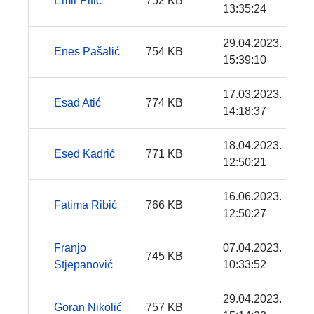
Emir Pitić
752 KB
13:35:24
29.04.2023.
Enes Pašalić
754 KB
15:39:10
17.03.2023.
Esad Atić
774 KB
14:18:37
18.04.2023.
Esed Kadrić
771 KB
12:50:21
16.06.2023.
Fatima Ribić
766 KB
12:50:27
Franjo
07.04.2023.
745 KB
Stjepanović
10:33:52
29.04.2023.
Goran Nikolić
757 KB