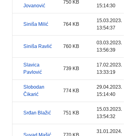
750 KB
Jovanović
15:14:30
15.03.2023.
Siniša Milić
764 KB
13:54:37
03.03.2023.
Siniša Ravlić
760 KB
13:56:39
Slavica
17.02.2023.
739 KB
Pavlović
13:33:19
Slobodan
29.04.2023.
774 KB
Čikarić
15:14:40
15.03.2023.
Srđan Blažić
751 KB
13:54:32
31.01.2024.
Suvad Mašić
770 KB