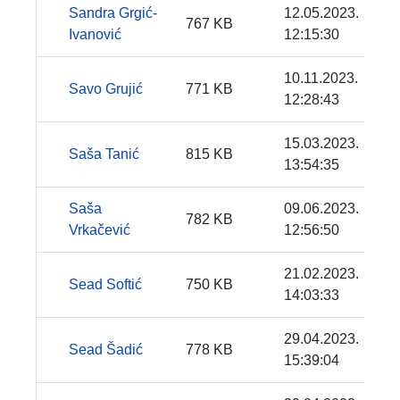
Sandra Grgić-
12.05.2023.
767 KB
Ivanović
12:15:30
10.11.2023.
Savo Grujić
771 KB
12:28:43
15.03.2023.
Saša Tanić
815 KB
13:54:35
Saša
09.06.2023.
782 KB
Vrkačević
12:56:50
21.02.2023.
Sead Softić
750 KB
14:03:33
29.04.2023.
Sead Šadić
778 KB
15:39:04