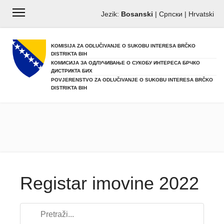
Jezik:
Bosanski
|
Српски
|
Hrvatski
KOMISIJA ZA ODLUČIVANJE O SUKOBU INTERESA BRČKO
DISTRIKTA BIH
КОМИСИЈА ЗА ОДЛУЧИВАЊЕ О СУКОБУ ИНТЕРЕСА БРЧКО
ДИСТРИКТА БИХ
POVJERENSTVO ZA ODLUČIVANJE O SUKOBU INTERESA BRČKO
DISTRIKTA BIH
Registar imovine 2022