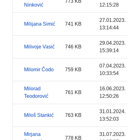
773 KB
Ninković
12:15:28
27.01.2023.
Milijana Simić
741 KB
13:14:44
29.04.2023.
Milivoje Vasić
746 KB
15:39:14
07.04.2023.
Milomir Čodo
759 KB
10:33:54
Milorad
16.06.2023.
761 KB
Teodorović
12:50:26
31.01.2024.
Miloš Stankić
763 KB
13:52:03
Mirjana
31.07.2023.
778 KB