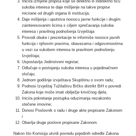
Inicira izmjene propisa koje se direktno ili indirektno tiču
sukoba interesa te daje mišljenje na takve propise
inicirane od drugih organa ili institucija;
Daje mišljenja i uputstva nosiocu javne funkcije i drugim
zainteresovanim licima s ciljem sprečavanja sukoba
interesa i pravilnog podnošenja Izvještaja
Provodi obuke i prezentacije te informiše nosioce javnih
funkcija i njihovim pravima, obavezama i odgovornostima
u vezi sa sukobom interesa te pravilnom podnošenju
Izvještaja;
Uspostavlja Jedinstveni registar;
Odlučuje o postojanju sukoba interesa u pojedinačnom
slučaju;
Jednom godišnje izvještava Skupštinu o svom radu;
Podnosi Izvještaj Tužilaštvu Brčko distrikt BiH o povredi
Zakona koje može imati obilježje krivičnog djela;
Inicira pokretanje postupka oduzimanja nezakonito
stečene imovine;
Donosi Poslovnik o radu i druge akte propisane Zakonom
i
Obavlja druge poslove propisane Zakonom.
Nakon što Komisija utvrdi povredu pojedinih odredbi Zakona