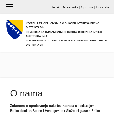
Jezik:
Bosanski
|
Српски
|
Hrvatski
KOMISIJA ZA ODLUČIVANJE O SUKOBU INTERESA BRČKO
DISTRIKTA BIH
КОМИСИЈА ЗА ОДЛУЧИВАЊЕ О СУКОБУ ИНТЕРЕСА БРЧКО
ДИСТРИКТА БИХ
POVJERENSTVO ZA ODLUČIVANJE O SUKOBU INTERESA BRČKO
DISTRIKTA BIH
O nama
Zakonom o sprečavanju sukoba interesa
u institucijama
Brčko distrikta Bosne i Hercegovine („Službeni glasnik Brčko