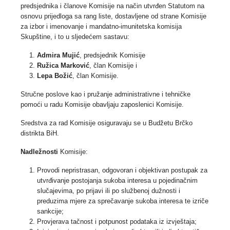
predsjednika i članove Komisije na način utvrđen Statutom na
osnovu prijedloga sa rang liste, dostavljene od strane Komisije
za izbor i imenovanje i mandatno-imunitetska komisija
Skupštine, i to u sljedećem sastavu:
Admira Mujić
, predsjednik Komisije
Ružica Marković
, član Komisije i
Lepa Božić
, član Komisije.
Stručne poslove kao i pružanje administrativne i tehničke
pomoći u radu Komisije obavljaju zaposlenici Komisije.
Sredstva za rad Komisije osiguravaju se u Budžetu Brčko
distrikta BiH.
Nadležnosti
Komisije:
Provodi nepristrasan, odgovoran i objektivan postupak za
utvrđivanje postojanja sukoba interesa u pojedinačnim
slučajevima, po prijavi ili po službenoj dužnosti i
preduzima mjere za sprečavanje sukoba interesa te izriče
sankcije;
Provjerava tačnost i potpunost podataka iz izvještaja;