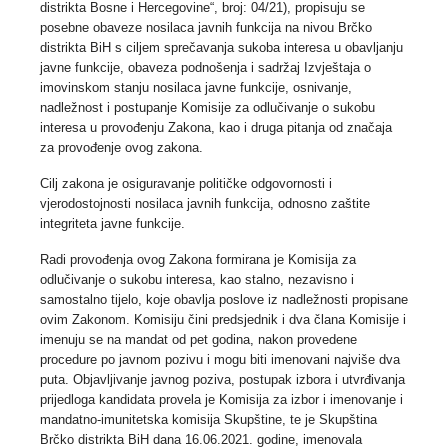
distrikta Bosne i Hercegovine“, broj: 04/21), propisuju se
posebne obaveze nosilaca javnih funkcija na nivou Brčko
distrikta BiH s ciljem sprečavanja sukoba interesa u obavljanju
javne funkcije, obaveza podnošenja i sadržaj Izvještaja o
imovinskom stanju nosilaca javne funkcije, osnivanje,
nadležnost i postupanje Komisije za odlučivanje o sukobu
interesa u provođenju Zakona, kao i druga pitanja od značaja
za provođenje ovog zakona.
Cilj zakona je osiguravanje političke odgovornosti i
vjerodostojnosti nosilaca javnih funkcija, odnosno zaštite
integriteta javne funkcije.
Radi provođenja ovog Zakona formirana je Komisija za
odlučivanje o sukobu interesa, kao stalno, nezavisno i
samostalno tijelo, koje obavlja poslove iz nadležnosti propisane
ovim Zakonom. Komisiju čini predsjednik i dva člana Komisije i
imenuju se na mandat od pet godina, nakon provedene
procedure po javnom pozivu i mogu biti imenovani najviše dva
puta. Objavljivanje javnog poziva, postupak izbora i utvrđivanja
prijedloga kandidata provela je Komisija za izbor i imenovanje i
mandatno-imunitetska komisija Skupštine, te je Skupština
Brčko distrikta BiH dana 16.06.2021. godine, imenovala