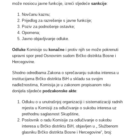
može nosiocu javne funkcije, izreći sljedeće
sankcije
:
Novčanu kaznu;
Prijedlog za razrešenje s javne funkcije;
Poziv za podnošenje ostavke;
Opomena;
Javno objavljivanje odluke.
Odluke
Komisije su
konačne
i protiv njih se može pokrenuti
upravni spor pred Osnovnim sudom Brčko distrikta Bosne i
Hercegovine.
Shodno odredbama Zakona o sprečavanju sukoba interesa u
institucijama Brčko distrikta BiH u skladu sa svojim
nadležnostima, Komisija je u zakonom propisanom roku
donijela sljedeće
podzakonske akte
:
Odluku o u unutrašnjoj organizaciji i sistematizaciji radnih
mjesta u Komisiji za odlučivanje o sukobu interesa uz
prethodnu saglasnost Skupštine,
Poslovnik o radu Komisije za odlučivanje o sukobu
interesa u Brčko distriktu BiH, objavljen u „ Službenom
glasniku Brčko distrikta Bosne i Hercegovine“, broj: