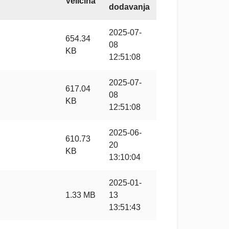
Veličina
dodavanja
2025-07-
654.34
08
KB
12:51:08
2025-07-
617.04
08
KB
12:51:08
2025-06-
610.73
20
KB
13:10:04
2025-01-
1.33 MB
13
13:51:43