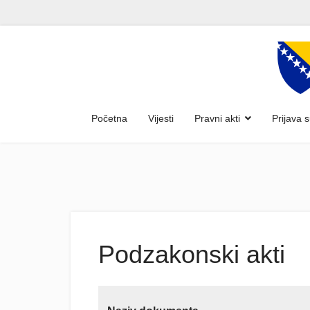
Početna
Vijesti
Pravni akti
Prijava 
Podzakonski akti