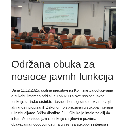
Održana obuka za
nosioce javnih funkcija
Dana 11.12.2025. godine predstavnici Komisije za odlučivanje
o sukobu interesa održali su obuku za sve nosioce javne
funkcije u Brčko distriktu Bosne i Hercegovine u okviru svojih
aktivnosti propisanih Zakonom o sprečavanju sukoba interesa
u institucijama Brčko distrikta BiH. Obuka je imala za cilj da
informiše nosioce javne funkcije o njihovim pravima,
obavezama i odgovornostima u vezi sa sukobom interesa i