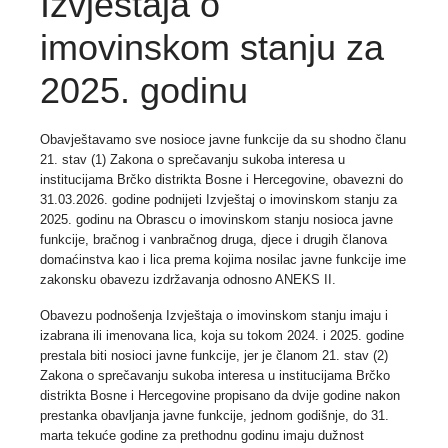
Izvještaja o
imovinskom stanju za
2025. godinu
Obavještavamo sve nosioce javne funkcije da su shodno članu
21. stav (1) Zakona o sprečavanju sukoba interesa u
institucijama Brčko distrikta Bosne i Hercegovine,
obavezni do
31.03.2026. godine
podnijeti Izvještaj o imovinskom stanju za
2025. godinu na Obrascu o imovinskom stanju nosioca javne
funkcije, bračnog i vanbračnog druga, djece i drugih članova
domaćinstva kao i lica prema kojima nosilac javne funkcije ime
zakonsku obavezu izdržavanja odnosno ANEKS II.
Obavezu podnošenja Izvještaja o imovinskom stanju imaju i
izabrana ili imenovana lica, koja su tokom 2024. i 2025. godine
prestala biti nosioci javne funkcije, jer je članom 21. stav (2)
Zakona o sprečavanju sukoba interesa u institucijama Brčko
distrikta Bosne i Hercegovine propisano da
dvije godine nakon
prestanka obavljanja javne funkcije,
jednom godišnje, do 31.
marta tekuće godine za prethodnu godinu imaju dužnost