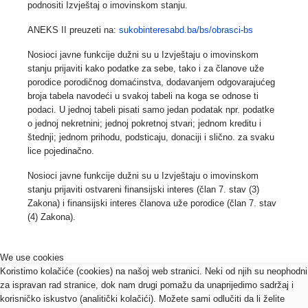
podnositi Izvještaj o imovinskom stanju.
ANEKS II preuzeti na:
sukobinteresabd.ba/bs/obrasci-bs
Nosioci javne funkcije
dužni su
u Izvještaju o imovinskom
stanju
prijaviti kako podatke za sebe, tako i za članove uže
porodice porodičnog domaćinstva,
dodavanjem odgovarajućeg
broja tabela navodeći u svakoj tabeli na koga se odnose ti
podaci. U jednoj tabeli pisati samo jedan podatak npr. podatke
o jednoj nekretnini; jednoj pokretnoj stvari; jednom kreditu i
štednji; jednom prihodu, podsticaju, donaciji i slično. za svaku
lice pojedinačno.
Nosioci javne funkcije
dužni su u Izvještaju o imovinskom
stanju prijaviti ostvareni finansijski interes
(član 7. stav (3)
Zakona) i
finansijski interes članova uže porodice
(član 7. stav
(4) Zakona).
We use cookies
Koristimo kolačiće (cookies) na našoj web stranici. Neki od njih su neophodni
za ispravan rad stranice, dok nam drugi pomažu da unaprijedimo sadržaj i
korisničko iskustvo (analitički kolačići). Možete sami odlučiti da li želite