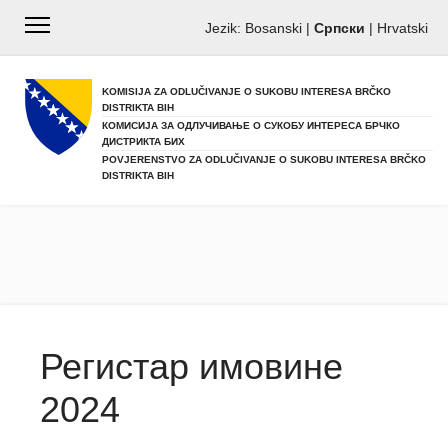
Jezik:
Bosanski
|
Српски
|
Hrvatski
KOMISIJA ZA ODLUČIVANJE O SUKOBU INTERESA BRČKO
DISTRIKTA BIH
КОМИСИЈА ЗА ОДЛУЧИВАЊЕ О СУКОБУ ИНТЕРЕСА БРЧКО
ДИСТРИКТА БИХ
POVJERENSTVO ZA ODLUČIVANJE O SUKOBU INTERESA BRČKO
DISTRIKTA BIH
Регистар имовине
2024