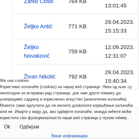
Žarko Ćosić
764 KB
13:01:45
29.04.2023.
Željko Antić
771 KB
15:15:33
Željko
12.09.2023.
759 KB
Novaković
12:31:07
29.04.2023.
Živan Nikolić
792 KB
15:40:34
We use cookies
Користимо колачиће (cookies) на нашој веб страници. Неки од њих су
неопходни за исправан рад странице, док нам други помажу да
унапредимо садржај и корисничко искуство (аналитички колачићи).
Можете сами одлучити да ли желите дозволити коришћење колачића
или не. Имајте у виду да, ако одбијете колачиће, можда нећете моћи
користити све функционалности наше веб странице у пуном обиму.
Ok
Одбијам
Више информација