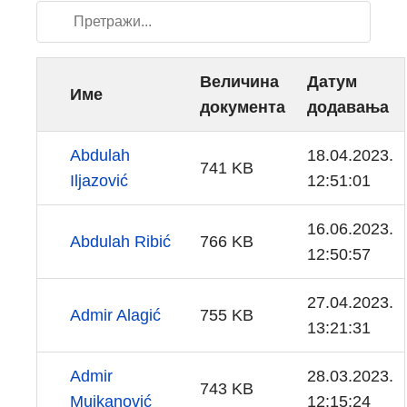
Величина
Датум
Име
документа
додавања
Abdulah
18.04.2023.
741 KB
Iljazović
12:51:01
16.06.2023.
Abdulah Ribić
766 KB
12:50:57
27.04.2023.
Admir Alagić
755 KB
13:21:31
Admir
28.03.2023.
743 KB
Mujkanović
12:15:24