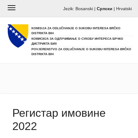
Jezik:
Bosanski
|
Српски
|
Hrvatski
KOMISIJA ZA ODLUČIVANJE O SUKOBU INTERESA BRČKO
DISTRIKTA BIH
КОМИСИЈА ЗА ОДЛУЧИВАЊЕ О СУКОБУ ИНТЕРЕСА БРЧКО
ДИСТРИКТА БИХ
POVJERENSTVO ZA ODLUČIVANJE O SUKOBU INTERESA BRČKO
DISTRIKTA BIH
Регистар имовине
2022