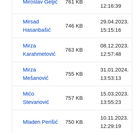
Miroslav Geljić
761 KB
12:16:39
Mirsad
29.04.2023.
746 KB
Hasanbašić
15:15:16
Mirza
08.12.2023.
763 KB
Karahmetović
12:57:48
Mirza
31.01.2024.
755 KB
Mešanović
13:53:13
Mićo
15.03.2023.
757 KB
Stevanović
13:55:23
10.11.2023.
Mladen Perišić
750 KB
12:29:19