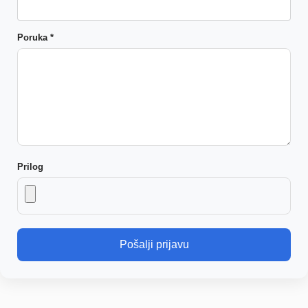
Poruka *
Prilog
Pošalji prijavu