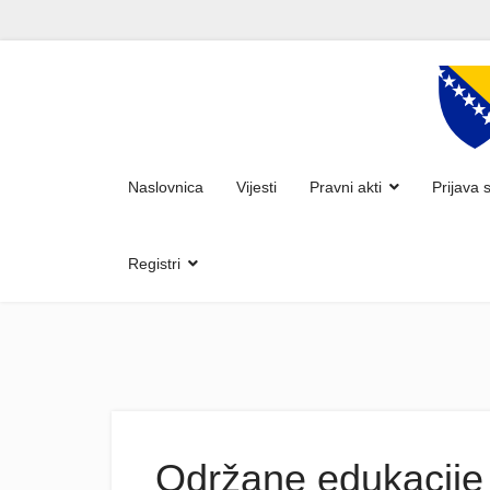
Naslovnica
Vijesti
Pravni akti
Prijava 
Registri
Održane edukacije z