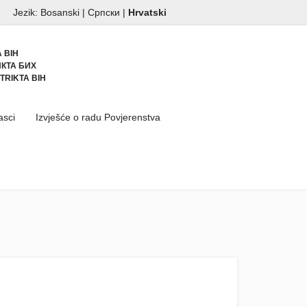
Jezik:
Bosanski
|
Српски
|
Hrvatski
 BIH
КТА БИХ
TRIKTA BIH
asci
Izvješće o radu Povjerenstva