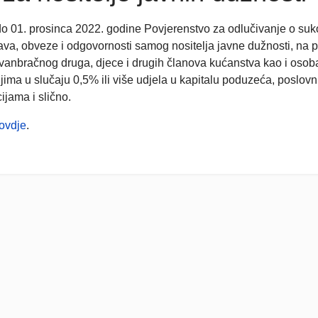
 01. prosinca 2022. godine Povjerenstvo za odlučivanje o sukob
prava, obveze i odgovornosti samog nositelja javne dužnosti, na
izvanbračnog druga, djece i drugih članova kućanstva kao i osob
ma u slučaju 0,5% ili više udjela u kapitalu poduzeća, poslovn
ijama i slično.
ovdje
.